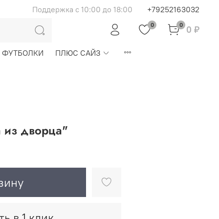
Поддержка с 10:00 до 18:00
+79252163032
0
0
0 ₽
ФУТБОЛКИ
ПЛЮС САЙЗ
 из дворца"
зину
ть в 1 клик